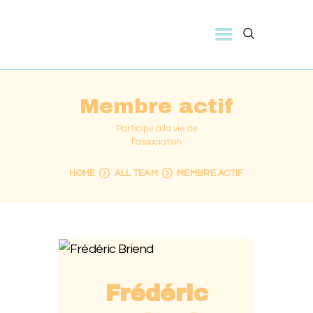
ACCUEIL
ÉCOLE DE MUSIQUE
HARMONIE
Membre actif
CALENDRIER
Participe à la vie de
l’association
GALERIE
CONTACT
HOME
ALL TEAM
MEMBRE ACTIF
Frédéric